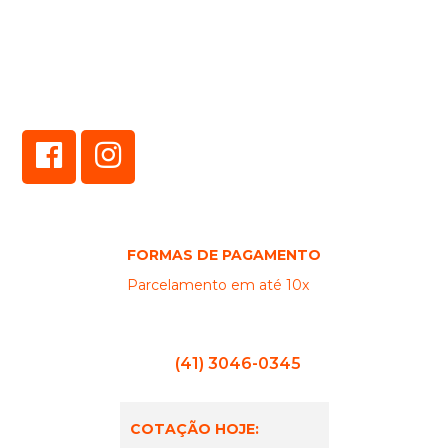
CONECTE-SE EM NOSSAS
REDES SOCIAIS!
Veja as ofertas também em nossos canais online!
FORMAS DE PAGAMENTO
Parcelamento em até 10x
(41) 3046-0345
COTAÇÃO HOJE: