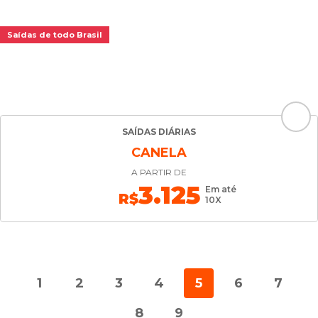
Saídas de todo Brasil
SAÍDAS DIÁRIAS
CANELA
A PARTIR DE
3.125
Em até
R$
10X
1
2
3
4
5
6
7
8
9