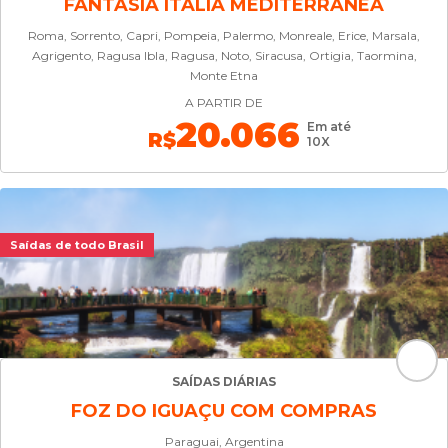
FANTASIA ITÁLIA MEDITERRÂNEA
Roma, Sorrento, Capri, Pompeia, Palermo, Monreale, Erice, Marsala,
Agrigento, Ragusa Ibla, Ragusa, Noto, Siracusa, Ortigia, Taormina,
Monte Etna
A PARTIR DE
20.066
Em até
R$
10X
Saídas de todo Brasil
SAÍDAS DIÁRIAS
FOZ DO IGUAÇU COM COMPRAS
Paraguai, Argentina