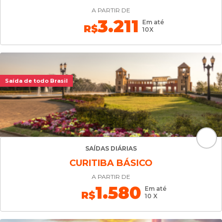
A PARTIR DE
3.211
Em até
R$
10X
Saída de todo Brasil
SAÍDAS DIÁRIAS
CURITIBA BÁSICO
A PARTIR DE
1.580
Em até
R$
10 X