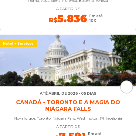
Roma, Assis, Siena, Florença, Bolonha, Veneza
A PARTIR DE
5.836
Em até
R$
10X
Hotel + Serviços
ATÉ ABRIL DE 2026 - 05 DIAS
CANADÁ - TORONTO E A MAGIA DO
NIÁGARA FALLS
Nova Iorque, Toronto, Niágara Falls, Washington, Philadelphia
A PARTIR DE
Em até