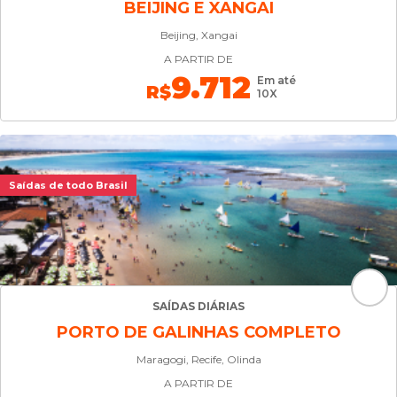
BEIJING E XANGAI
Beijing, Xangai
A PARTIR DE
9.712
Em até
R$
10X
Saídas de todo Brasil
SAÍDAS DIÁRIAS
PORTO DE GALINHAS COMPLETO
Maragogi, Recife, Olinda
A PARTIR DE