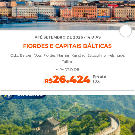
ATÉ SETEMBRO DE 2026 - 14 DIAS
FIORDES E CAPITAIS BÁLTICAS
Oslo, Bergen, Voss, Fiordes, Hamar, Karlstad, Estocolmo, Helsinque,
Tallinn
A PARTIR DE
26.424
Em até
R$
10X