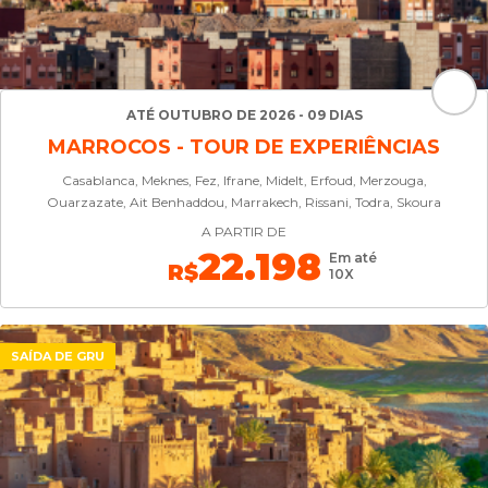
ATÉ OUTUBRO DE 2026 - 09 DIAS
MARROCOS - TOUR DE EXPERIÊNCIAS
Casablanca, Meknes, Fez, Ifrane, Midelt, Erfoud, Merzouga,
Ouarzazate, Ait Benhaddou, Marrakech, Rissani, Todra, Skoura
A PARTIR DE
22.198
Em até
R$
10X
SAÍDA DE GRU