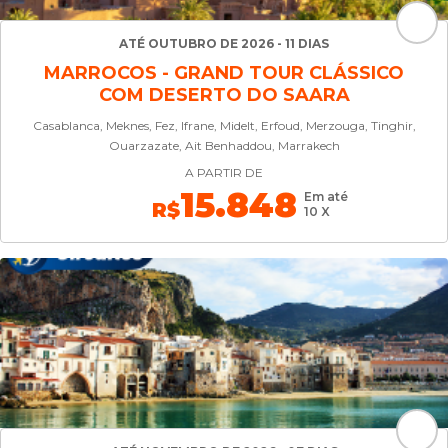
ATÉ OUTUBRO DE 2026 - 11 DIAS
MARROCOS - GRAND TOUR CLÁSSICO
COM DESERTO DO SAARA
Casablanca, Meknes, Fez, Ifrane, Midelt, Erfoud, Merzouga, Tinghir,
Ouarzazate, Ait Benhaddou, Marrakech
A PARTIR DE
15.848
Em até
R$
10 X