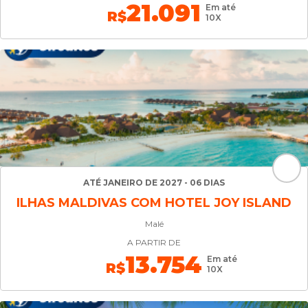
21.091
Em até
R$
10X
ATÉ JANEIRO DE 2027 - 06 DIAS
ILHAS MALDIVAS COM HOTEL JOY ISLAND
Malé
A PARTIR DE
13.754
Em até
R$
10X