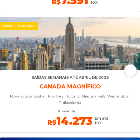
7.591
R$
10X
Hotel + Serviços
SAÍDAS SEMANAIS ATÉ ABRIL DE 2026
CANADA MAGNÍFICO
Nova Iorque, Boston, Montreal, Toronto, Niagara Falls, Washington,
Philadelphia
A PARTIR DE
14.273
Em até
R$
10X