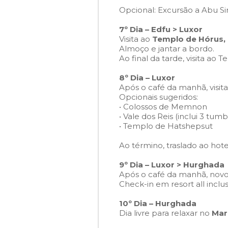
Opcional: Excursão a Abu Si
7º Dia – Edfu > Luxor
Visita ao
Templo de Hórus,
Almoço e jantar a bordo.
Ao final da tarde, visita ao
8º Dia – Luxor
Após o café da manhã, visi
Opcionais sugeridos:
• Colossos de Memnon
• Vale dos Reis (inclui 3 tu
• Templo de Hatshepsut
Ao término, traslado ao hot
9º Dia – Luxor > Hurghada
Após o café da manhã, novo
Check-in em resort all inclus
10º Dia – Hurghada
Dia livre para relaxar no
Mar