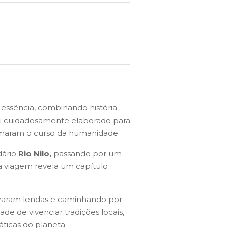
essência, combinando história
oi cuidadosamente elaborado para
ormaram o curso da humanidade.
dário
Rio Nilo,
passando por um
a viagem revela um capítulo
iraram lendas e caminhando por
de de vivenciar tradições locais,
ticas do planeta.