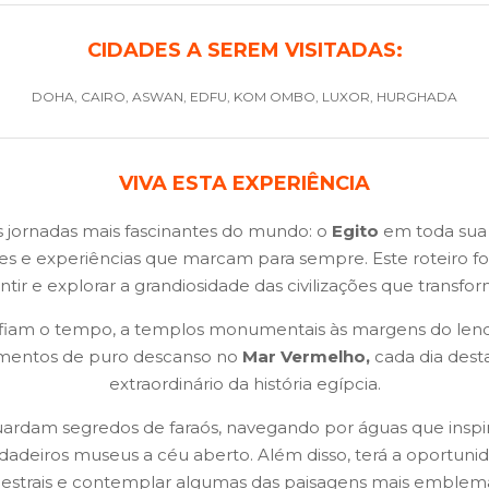
CIDADES A SEREM VISITADAS:
DOHA, CAIRO, ASWAN, EDFU, KOM OMBO, LUXOR, HURGHADA
VIVA ESTA EXPERIÊNCIA
s jornadas mais fascinantes do mundo: o
Egito
em toda sua 
tes e experiências que marcam para sempre. Este roteiro f
ir e explorar a grandiosidade das civilizações que transf
fiam o tempo, a templos monumentais às margens do len
omentos de puro descanso no
Mar Vermelho,
cada dia dest
extraordinário da história egípcia.
uardam segredos de faraós, navegando por águas que insp
dadeiros museus a céu aberto. Além disso, terá a oportunida
cestrais e contemplar algumas das paisagens mais emblemá