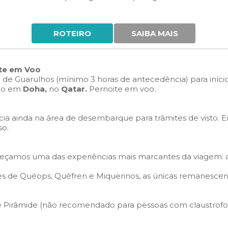
ROTEIRO
SAIBA MAIS
ite em Voo
e Guarulhos (mínimo 3 horas de antecedência) para início
ão em
Doha,
no
Qatar.
Pernoite em voo.
cia ainda na área de desembarque para trâmites de visto. E
o.
çamos uma das experiências mais marcantes da viagem: a 
es de Quéops, Quéfren e Miquerinos, as únicas remanescen
e Pirâmide (não recomendado para pessoas com claustrof