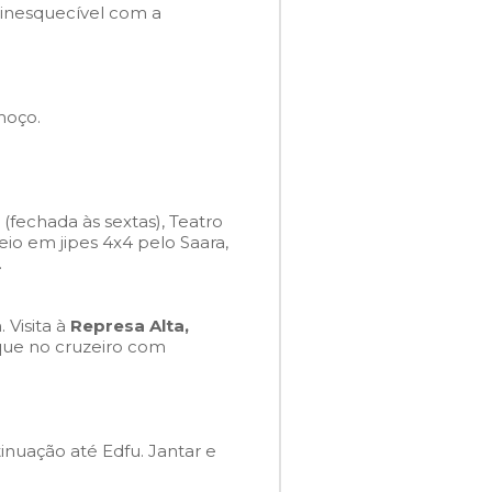
 inesquecível com a
moço.
(fechada às sextas), Teatro
io em jipes 4x4 pelo Saara,
.
 Visita à
Represa Alta,
que no cruzeiro com
inuação até Edfu. Jantar e