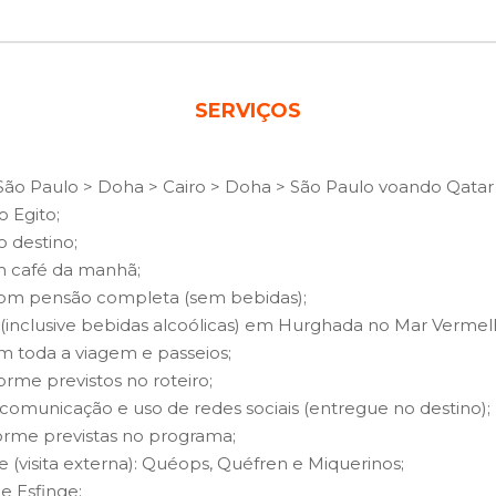
SERVIÇOS
São Paulo > Doha > Cairo > Doha > São Paulo voando Qatar 
o Egito;
o destino;
om café da manhã;
 com pensão completa (sem bebidas);
ive (inclusive bebidas alcoólicas) em Hurghada no Mar Vermel
em toda a viagem e passeios;
rme previstos no roteiro;
 comunicação e uso de redes sociais (entregue no destino);
nforme previstas no programa;
 (visita externa): Quéops, Quéfren e Miquerinos;
e Esfinge;