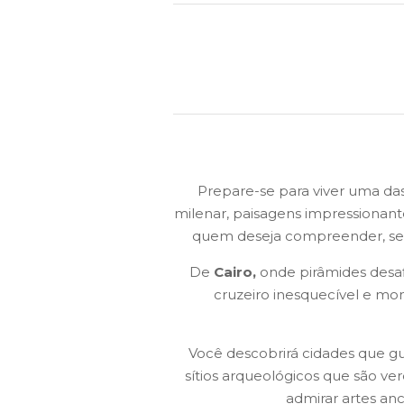
Prepare-se para viver uma da
milenar, paisagens impressionan
quem deseja compreender, sent
De
Cairo,
onde pirâmides desa
cruzeiro inesquecível e m
Você descobrirá cidades que g
sítios arqueológicos que são ver
admirar artes an