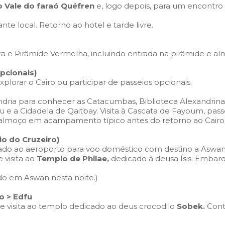
 Vale do faraó Quéfren
e, logo depois, para um encontro
te local. Retorno ao hotel e tarde livre.
a e Pirâmide Vermelha, incluindo entrada na pirâmide e al
Opcionais)
xplorar o Cairo ou participar de passeios opcionais.
dria para conhecer as Catacumbas, Biblioteca Alexandrina 
a Cidadela de Qaitbay. Visita à Cascata de Fayoum, passe
almoço em acampamento típico antes do retorno ao Cairo
cio do Cruzeiro)
ado ao aeroporto para voo doméstico com destino a Aswan.
e visita ao
Templo de Philae,
dedicado à deusa Ísis. Embar
o em Aswan nesta noite.)
o > Edfu
visita ao templo dedicado ao deus crocodilo
Sobek.
Cont