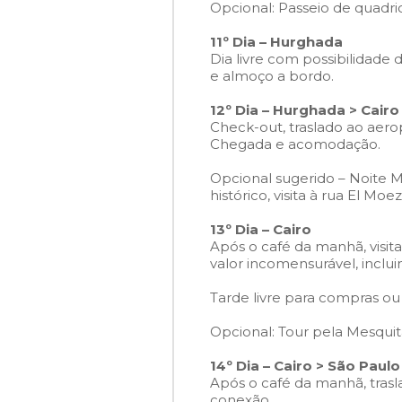
Opcional: Passeio de quadrici
11º Dia – Hurghada
Dia livre com possibilidade
e almoço a bordo.
12º Dia – Hurghada > Cairo
Check-out, traslado ao aerop
Chegada e acomodação.
Opcional sugerido – Noite 
histórico, visita à rua El Mo
13º Dia – Cairo
Após o café da manhã, visit
valor incomensurável, inclu
Tarde livre para compras ou 
Opcional: Tour pela Mesquit
14º Dia – Cairo > São Paulo
Após o café da manhã, trasl
conexão.