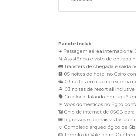
Pacote Inclui:
✈️ Passagem aérea internacional 
🛂 Assistência e visto de entrada n
🚌 Transfers de chegada e saída n
🏨 05 noites de hotel no Cairo c
🛳️ 03 noites em cabine externa
🏝️ 03 noites de resort all inclus
🗣️ Guia local falando português 
🛫 Voos domésticos no Egito confo
📶 Chip de internet de 05GB para
🎟️ Ingressos e demais visitas co
🏺 Complexo arqueológico de Gize
🦁 Templo do Vale do rei Quéfren 