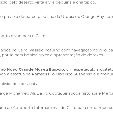
clo pelo deserto, visita à vila beduína e chá típico.
 de passeio de barco para Ilha da Utopia ou Orange Bay, com
orto e voo para o Cairo.
Mágica no Cairo: Passeio noturno com navegação no Nilo, 
ez, pausa para bebida típica e apresentação de dervixes.
a ao
Novo Grande Museu Egípcio,
um espetáculo arquitet
indo a estátua de Ramsés II, o Obelisco Suspenso e a monum
atividades pessoais.
a de Mohamed Ali, Bairro Copta, Sinagoga histórica e Mercad
ado ao Aeroporto Internacional do Cairo para embarque com