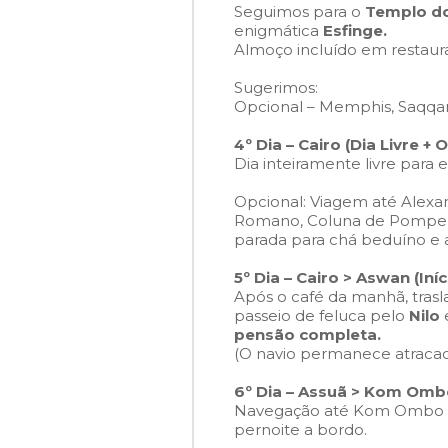
Seguimos para o
Templo do
enigmática
Esfinge.
Almoço incluído em restauran
Sugerimos:
Opcional – Memphis, Saqqar
4º Dia – Cairo (Dia Livre + 
Dia inteiramente livre para e
Opcional: Viagem até Alexan
Romano, Coluna de Pompeu e 
parada para chá beduíno e 
5º Dia – Cairo >
Aswan
(Iní
Após o café da manhã, trasl
passeio de feluca pelo
Nilo
pensão completa.
(O navio permanece atracad
6º Dia – Assuã > Kom Omb
Navegação até Kom Ombo e 
pernoite a bordo.