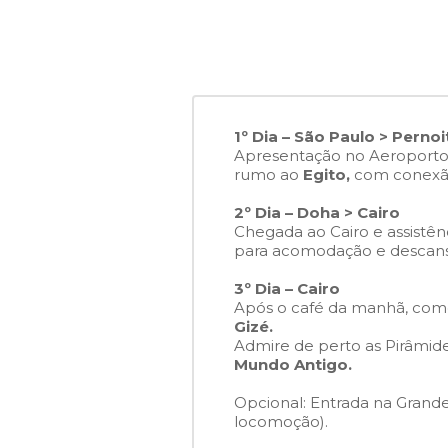
1º Dia – São Paulo > Perno
Apresentação no Aeroporto d
rumo ao
Egito,
com conex
2º Dia – Doha > Cairo
Chegada ao Cairo e assistên
para acomodação e descans
3º Dia – Cairo
Após o café da manhã, come
Gizé.
Admire de perto as Pirâmid
Mundo Antigo.
Opcional: Entrada na Grand
locomoção).