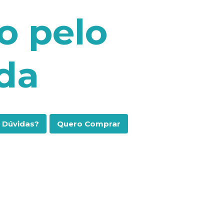
o pelo
da
Dúvidas?
Quero Comprar