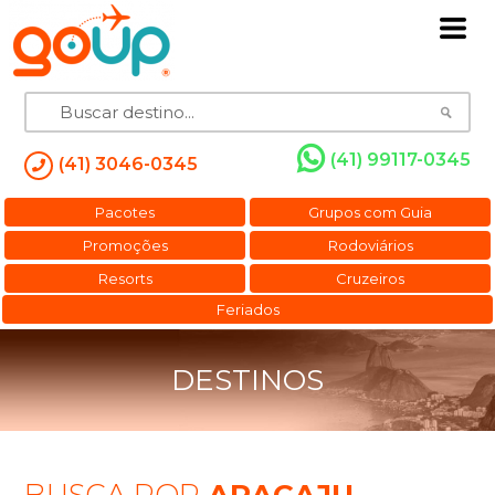
(41) 99117-0345
(41) 3046-0345
Pacotes
Grupos com Guia
Promoções
Rodoviários
Resorts
Cruzeiros
Feriados
DESTINOS