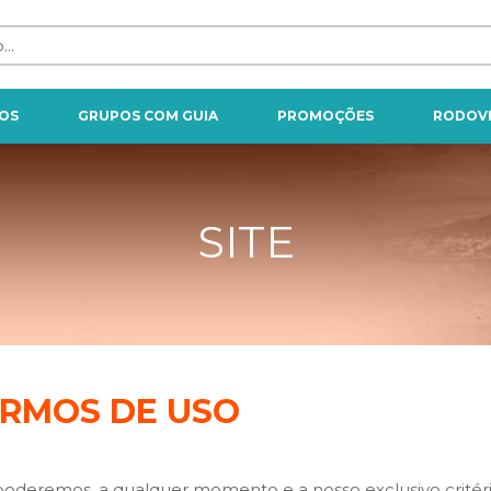
OS
GRUPOS COM GUIA
PROMOÇÕES
RODOVI
SITE
RMOS DE USO
oderemos, a qualquer momento e a nosso exclusivo critério