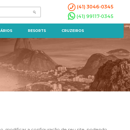
(41) 3046-0345
(41) 99117-0345
ÁRIOS
RESORTS
CRUZEIROS
, modificar a configuração de seu site, podendo