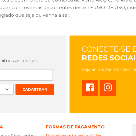
squer controvérsias decorrentes deste TERMO DE USO, in
legiado que seja ou venha a ser.
CONECTE-SE 
REDES SOCIAI
l nossas ofertas!
Veja as ofertas também e
A
FORMAS DE PAGAMENTO