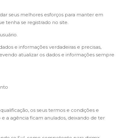
nvidar seus melhores esforços para manter em
 tenha se registrado no site.
usuário.
ados e informações verdadeiras e precisas,
 devendo atualizar os dados e informações sempre
ento
 qualificação, os seus termos e condições e
e a agência ficam anulados, deixando de ter
ande so Sul, como competente para dirimir