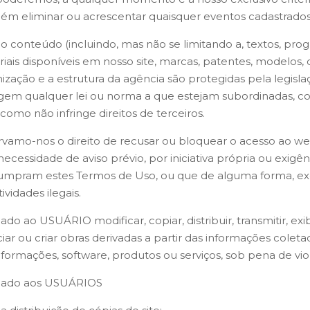
ém eliminar ou acrescentar quaisquer eventos cadastrado
o conteúdo (incluindo, mas não se limitando a, textos, pro
iais disponíveis em nosso site, marcas, patentes, modelos, d
ização e a estrutura da agência são protegidas pela legisla
ngem qualquer lei ou norma a que estejam subordinadas, co
omo não infringe direitos de terceiros.
vamo-nos o direito de recusar ou bloquear o acesso ao w
ecessidade de aviso prévio, por iniciativa própria ou exigên
umpram estes Termos de Uso, ou que de alguma forma, ex
ividades ilegais.
ado ao USUÁRIO modificar, copiar, distribuir, transmitir, exibir
ciar ou criar obras derivadas a partir das informações cole
informações, software, produtos ou serviços, sob pena de vi
dado aos USUÁRIOS