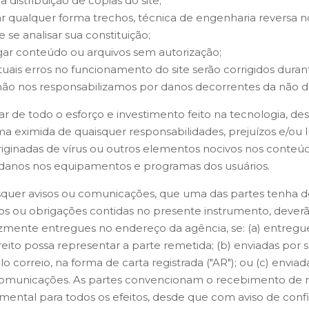
 a distribuição de cópias do site;
zar qualquer forma trechos, técnica de engenharia reversa 
e se analisar sua constituição;
gar conteúdo ou arquivos sem autorização;
uais erros no funcionamento do site serão corrigidos dura
ão nos responsabilizamos por danos decorrentes da não di
r de todo o esforço e investimento feito na tecnologia, d
 eximida de quaisquer responsabilidades, prejuízos e/ou 
riginadas de vírus ou outros elementos nocivos nos conteú
danos nos equipamentos e programas dos usuários.
quer avisos ou comunicações, que uma das partes tenha de 
tos ou obrigações contidas no presente instrumento, deverã
zmente entregues no endereço da agência, se: (a) entreg
reito possa representar a parte remetida; (b) enviadas por 
lo correio, na forma de carta registrada ("AR"); ou (c) envia
 comunicações. As partes convencionam o recebimento de 
ental para todos os efeitos, desde que com aviso de con