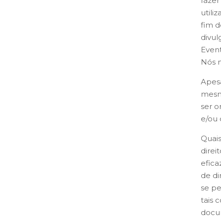
fazer
utili
fim d
divul
Event
Nós n
Apesa
mesma
ser o
e/ou 
Quais
direi
efica
de di
se pe
tais
docum