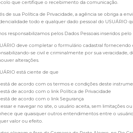
colo que certifique o recebimento da comunicação.
és de sua Política de Privacidade, a agência se obriga a e
dencialidade todo e qualquer dado pessoal do USUÁRIO que
os responsabilizamos pelos Dados Pessoais inseridos pelo 
ÁRIO deve completar o formulário cadastral fornecendo d
nsabilizando-se civil e criminalmente por sua veracidade,
ouver alterações.
UÁRIO está ciente de que
 está de acordo com os termos e condições deste instrum
 está de acordo com o link Política de Privacidade
 está de acordo com o link Segurança
essar e navegar no site, o usuário aceita, sem limitações ou
hece que quaisquer outros entendimentos entre o usuário 
uer valor ou efeito.
rtes elegem o foro da Comarca de Porto Alegre, no Rio Gr