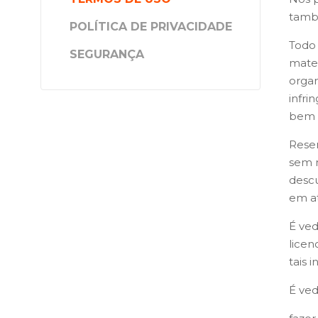
tamb
POLÍTICA DE PRIVACIDADE
Todo 
SEGURANÇA
mater
organ
infri
bem c
Reser
sem n
desc
em at
É ved
licen
tais 
É ve