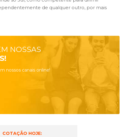
dependentemente de qualquer outro, por mais
EM NOSSAS
S!
m nossos canais online!
COTAÇÃO HOJE: