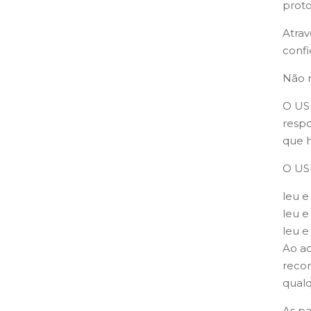
proto
Atrav
confi
Não n
O USU
respo
que h
O US
leu e
leu e
leu e
Ao ac
recon
qualq
As pa