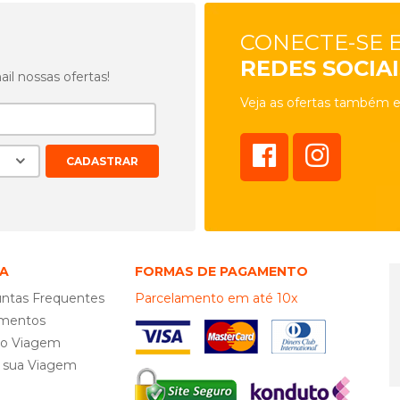
CONECTE-SE 
REDES SOCIAI
l nossas ofertas!
Veja as ofertas também e
A
FORMAS DE PAGAMENTO
ntas Frequentes
Parcelamento em até 10x
mentos
ro Viagem
e sua Viagem