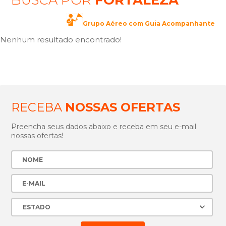
BUSCA POR
FORTALEZA
Grupo Aéreo com Guia Acompanhante
Nenhum resultado encontrado!
RECEBA
NOSSAS OFERTAS
Preencha seus dados abaixo e receba em seu e-mail
nossas ofertas!