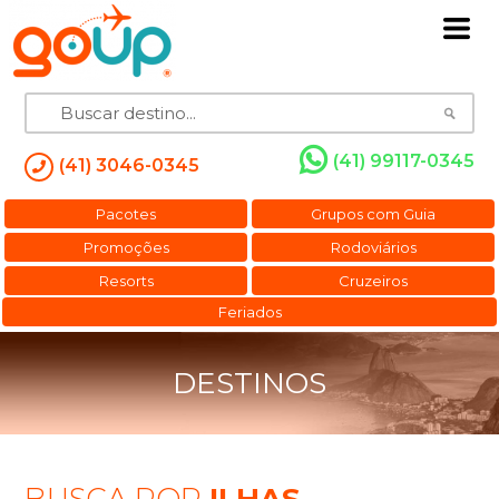
(41) 99117-0345
(41) 3046-0345
Pacotes
Grupos com Guia
Promoções
Rodoviários
Resorts
Cruzeiros
Feriados
DESTINOS