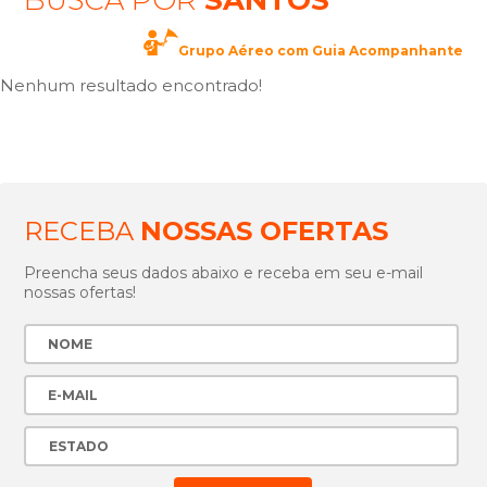
BUSCA POR
SANTOS
Grupo Aéreo com Guia Acompanhante
Nenhum resultado encontrado!
RECEBA
NOSSAS OFERTAS
Preencha seus dados abaixo e receba em seu e-mail
nossas ofertas!